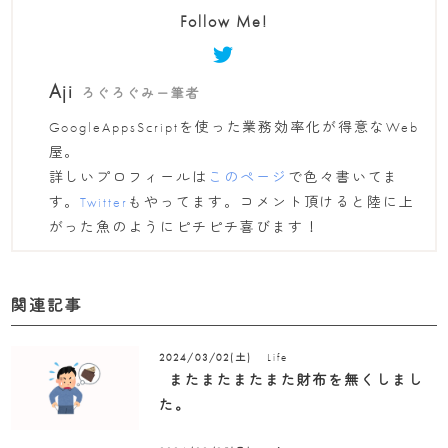
Follow Me!
Aji
ろぐろぐみー筆者
GoogleAppsScriptを使った業務効率化が得意なWeb
屋。
詳しいプロフィールは
このページ
で色々書いてま
す。
Twitter
もやってます。コメント頂けると陸に上
がった魚のようにピチピチ喜びます！
関連記事
Life
2024/03/02(土)
またまたまたまた財布を無くしまし
た。