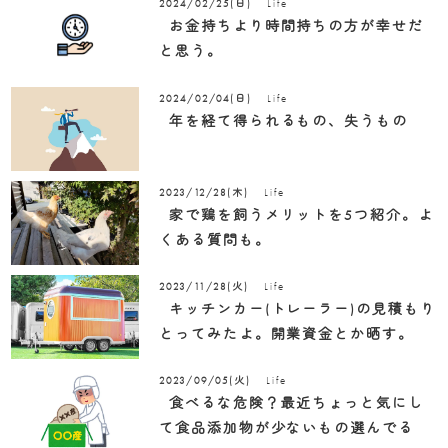
Life
2024/02/25(日)
お金持ちより時間持ちの方が幸せだ
と思う。
Life
2024/02/04(日)
年を経て得られるもの、失うもの
Life
2023/12/28(木)
家で鶏を飼うメリットを5つ紹介。よ
くある質問も。
Life
2023/11/28(火)
キッチンカー(トレーラー)の見積もり
とってみたよ。開業資金とか晒す。
Life
2023/09/05(火)
食べるな危険？最近ちょっと気にし
て食品添加物が少ないもの選んでる