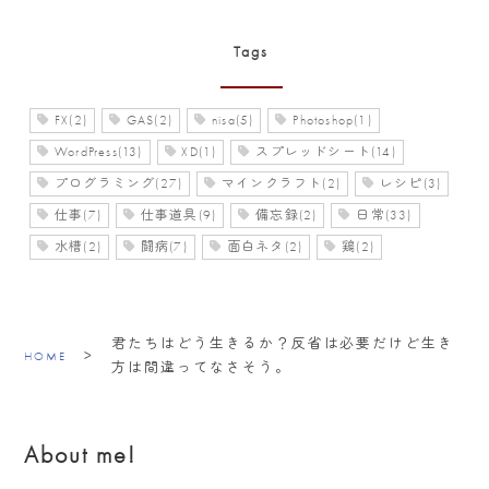
Tags
FX(2)
GAS(2)
nisa(5)
Photoshop(1)
WordPress(13)
XD(1)
スプレッドシート(14)
プログラミング(27)
マインクラフト(2)
レシピ(3)
仕事(7)
仕事道具(9)
備忘録(2)
日常(33)
水槽(2)
闘病(7)
面白ネタ(2)
鶏(2)
君たちはどう生きるか？反省は必要だけど生き
>
HOME
方は間違ってなさそう。
About me!