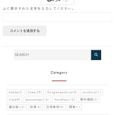
上に表示された文字を入力してください。
Category
Adobe(2)
Code(28)
GoogleAppsScript(5)
JavaScript(1)
Life(68)
Spreadsheet(13)
WordPress(10)
便利機能(2)
備忘録(12)
投資(5)
活用事例(9)
関数(1)