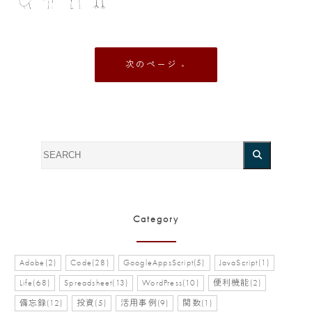
»
Category
Adobe(2)
Code(28)
GoogleAppsScript(5)
JavaScript(1)
Life(68)
Spreadsheet(13)
WordPress(10)
便利機能(2)
備忘録(12)
投資(5)
活用事例(9)
関数(1)