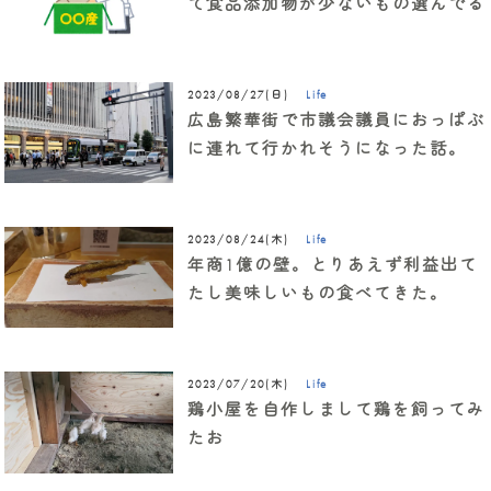
て食品添加物が少ないもの選んでる
Life
2023/08/27(日)
広島繁華街で市議会議員におっぱぶ
に連れて行かれそうになった話。
Life
2023/08/24(木)
年商1億の壁。とりあえず利益出て
たし美味しいもの食べてきた。
Life
2023/07/20(木)
鶏小屋を自作しまして鶏を飼ってみ
たお