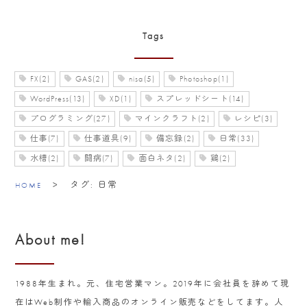
Tags
FX(2)
GAS(2)
nisa(5)
Photoshop(1)
WordPress(13)
XD(1)
スプレッドシート(14)
プログラミング(27)
マインクラフト(2)
レシピ(3)
仕事(7)
仕事道具(9)
備忘録(2)
日常(33)
水槽(2)
闘病(7)
面白ネタ(2)
鶏(2)
>
タグ:
日常
HOME
About me!
1988年生まれ。元、住宅営業マン。2019年に会社員を辞めて現
在はWeb制作や輸入商品のオンライン販売などをしてます。人