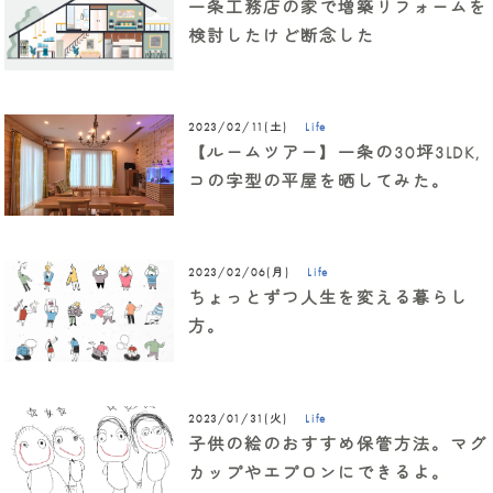
一条工務店の家で増築リフォームを
検討したけど断念した
Life
2023/02/11(土)
【ルームツアー】一条の30坪3LDK,
コの字型の平屋を晒してみた。
Life
2023/02/06(月)
ちょっとずつ人生を変える暮らし
方。
Life
2023/01/31(火)
子供の絵のおすすめ保管方法。マグ
カップやエプロンにできるよ。