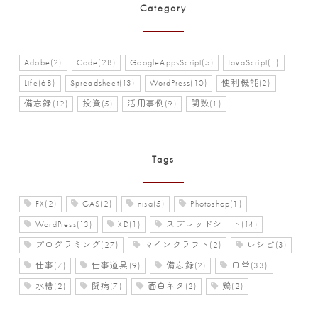
Category
Adobe(2)
Code(28)
GoogleAppsScript(5)
JavaScript(1)
Life(68)
Spreadsheet(13)
WordPress(10)
便利機能(2)
備忘録(12)
投資(5)
活用事例(9)
関数(1)
Tags
FX(2)
GAS(2)
nisa(5)
Photoshop(1)
WordPress(13)
XD(1)
スプレッドシート(14)
プログラミング(27)
マインクラフト(2)
レシピ(3)
仕事(7)
仕事道具(9)
備忘録(2)
日常(33)
水槽(2)
闘病(7)
面白ネタ(2)
鶏(2)