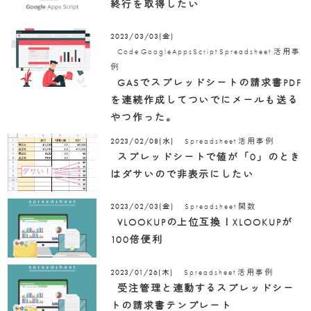
終行を取得したい
2023/03/03(金)
Code
GoogleAppsScript
Spreadsheet
活用事
例
GASでスプレッドシートの請求書PDF
を連続作成してついでにメールも送る
やつ作った。
Spreadsheet
活用事例
2023/02/08(水)
スプレッドシートで値が「0」のとき
はダサいので非表示にしたい
Spreadsheet
関数
2023/02/03(金)
VLOOKUPの上位互換！XLOOKUPが
100倍便利
Spreadsheet
活用事例
2023/01/26(木)
受注管理と連動するスプレッドシー
トの請求書テンプレート