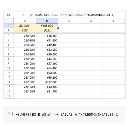
=SUMIFS(B3:B,A3:A,">="&A1,A3:A,"<"&EOMONTH(A1,0)+1)