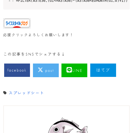
=FILTER(A3:E36,(G1<=A3:A36)*(A3:A36<EOMONTH(G1,0)+1))
応援クリックよろしくお願いします！
この記事をSNSでシェアする↓
facebook
はてブ
post
LINE
スプレッドシート