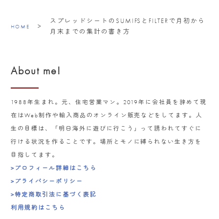
スプレッドシートのSUMIFSとFILTERで月初から
>
HOME
月末までの集計の書き方
About me!
1988年生まれ。元、住宅営業マン。2019年に会社員を辞めて現
在はWeb制作や輸入商品のオンライン販売などをしてます。人
生の目標は、「明日海外に遊びに行こう」って誘われてすぐに
行ける状況を作ることです。場所とモノに縛られない生き方を
目指してます。
>プロフィール詳細はこちら
>プライバシーポリシー
>特定商取引法に基づく表記
利用規約はこちら