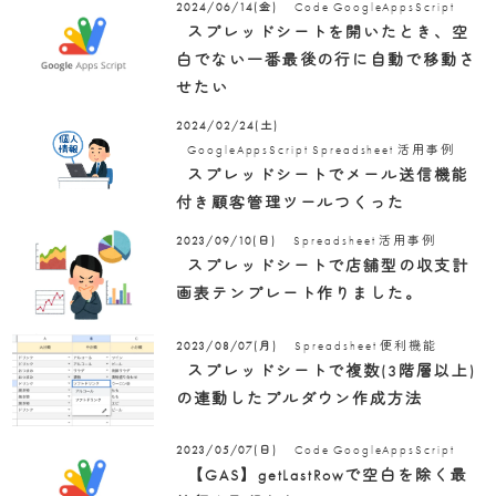
Code
GoogleAppsScript
2024/06/14(金)
スプレッドシートを開いたとき、空
白でない一番最後の行に自動で移動さ
せたい
2024/02/24(土)
GoogleAppsScript
Spreadsheet
活用事例
スプレッドシートでメール送信機能
付き顧客管理ツールつくった
Spreadsheet
活用事例
2023/09/10(日)
スプレッドシートで店舗型の収支計
画表テンプレート作りました。
Spreadsheet
便利機能
2023/08/07(月)
スプレッドシートで複数(3階層以上)
の連動したプルダウン作成方法
Code
GoogleAppsScript
2023/05/07(日)
【GAS】getLastRowで空白を除く最