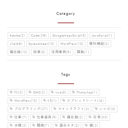
Category
Adobe(2)
Code(28)
GoogleAppsScript(5)
JavaScript(1)
Life(68)
Spreadsheet(13)
WordPress(10)
便利機能(2)
備忘録(12)
投資(5)
活用事例(9)
関数(1)
Tags
FX(2)
GAS(2)
nisa(5)
Photoshop(1)
WordPress(13)
XD(1)
スプレッドシート(14)
プログラミング(27)
マインクラフト(2)
レシピ(3)
仕事(7)
仕事道具(9)
備忘録(2)
日常(33)
水槽(2)
闘病(7)
面白ネタ(2)
鶏(2)