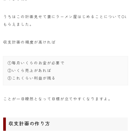
うちはこの計画見せて妻にラーメン屋はじめることについてOk
もらえました。
収支計画の精度が高ければ
①毎月いくらのお金が必要で
②いくら売上があれば
③これくらい利益が残る
ことが一目瞭然となって目標が立てやすくなりますよ。
収支計画の作り方