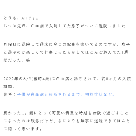
どうも、Ajiです。
じつは先日、白血病で入院してた息子がついに退院しました！
月曜日に退院して週末に今この記事を書いてるのですが、息子
と遊ぶのが楽しくて仕事ほったらかしでほとんど遊んでた1週
間だった。笑
2022年の6/9(当時4歳)に白血病と診断されて、約8ヶ月の入院
期間。
参考：
子供が白血病と診断されるまで。初期症状など。
長かった…。親にとって可愛い貴重な時期を病院で過ごすこと
になったのは残念だけど、なによりも無事に退院できてほんと
に嬉しく思います。