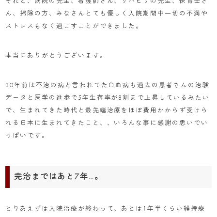
それと、病院の先生、看護師さん、リハビリの先生、保育士さ
ん、掃除の方、みなさんとても優しく入院期間中一切の不満や
ストレスもなく過ごすことができました。
本当にありがとうございます。
30年前は不治の病と言われてた白血病も過去の患者さんの治験
データと医学の進歩で5年生存率が8割まで上昇しているみたい
で、生まれてきた時代と最先端治療をほぼ費用かからず受けら
れる日本に生まれてきたこと、、いろんな事に感謝の思いでい
っぱいです。
完治まではあと7年…。
とりあえずは入院治療が終わって、あとは1年半くらい維持療