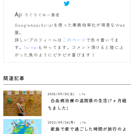
Aji
ろぐろぐみー筆者
GoogleAppsScriptを使った業務効率化が得意なWeb
屋。
詳しいプロフィールは
このページ
で色々書いてま
す。
Twitter
もやってます。コメント頂けると陸に上
がった魚のようにピチピチ喜びます！
関連記事
Life
2023/09/23(土)
白血病治療の退院後の生活(7ヶ月経
ちました)
Life
2022/09/26(月)
家族で家で過ごした時間が旅行のよ