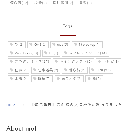
備忘録(12)
投資(5)
活用事例(9)
関数(1)
Tags
FX(2)
GAS(2)
nisa(5)
Photoshop(1)
WordPress(13)
XD(1)
スプレッドシート(14)
プログラミング(27)
マインクラフト(2)
レシピ(3)
仕事(7)
仕事道具(9)
備忘録(2)
日常(33)
水槽(2)
闘病(7)
面白ネタ(2)
鶏(2)
>
【退院報告】白血病の入院治療が終わりました
HOME
About me!