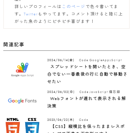
詳しいプロフィールは
このページ
で色々書いてま
す。
Twitter
もやってます。コメント頂けると陸に上
がった魚のようにピチピチ喜びます！
関連記事
Code
GoogleAppsScript
2024/06/14(金)
スプレッドシートを開いたとき、空
白でない一番最後の行に自動で移動さ
せたい
Code
JavaScript
備忘録
2024/06/02(日)
Webフォントが遅れて表示される解
決策
Code
2023/06/22(木)
【CSS】縦横比を保ったままレスポ