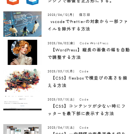
ンシブで画像を正方形にする。
備忘録
2023/06/12(月)
vscodeでPrettierの対象から一部ファ
イルを除外する方法
Code
WordPress
2023/06/02(金)
【WordPress】縦長の画像の幅を自動
で調整する方法
Code
2023/05/15(月)
【CSS】flexboxで横並びの高さを揃
える方法
Code
2023/05/13(土)
【CSS】コンテンツが少ない時にフ
ッターを最下部に表示する方法
Code
2023/04/15(土)