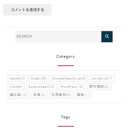
Category
Adobe(2)
Code(28)
GoogleAppsScript(5)
JavaScript(1)
Life(68)
Spreadsheet(13)
WordPress(10)
便利機能(2)
備忘録(12)
投資(5)
活用事例(9)
関数(1)
Tags