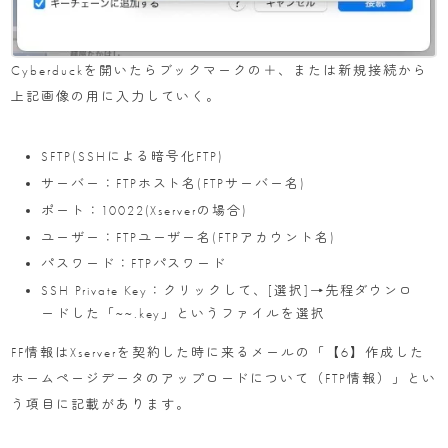
Cyberduckを開いたらブックマークの＋、または新規接続から
上記画像の用に入力していく。
SFTP(SSHによる暗号化FTP)
サーバー：FTPホスト名(FTPサーバー名)
ポート：10022(Xserverの場合)
ユーザー：FTPユーザー名(FTPアカウント名)
パスワード：FTPパスワード
SSH Private Key：クリックして、[選択]→先程ダウンロ
ードした「~~.key」というファイルを選択
FF情報はXserverを契約した時に来るメールの「【6】作成した
ホームページデータのアップロードについて（FTP情報）」とい
う項目に記載があります。