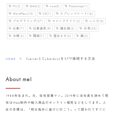
FX(2)
GAS(2)
nisa(5)
Photoshop(1)
WordPress(13)
XD(1)
スプレッドシート(14)
プログラミング(27)
マインクラフト(2)
レシピ(3)
仕事(7)
仕事道具(9)
備忘録(2)
日常(33)
水槽(2)
闘病(7)
面白ネタ(2)
鶏(2)
>
XserverとCyberduckをSFTP接続する方法
HOME
About me!
1988年生まれ。元、住宅営業マン。2019年に会社員を辞めて現
在はWeb制作や輸入商品のオンライン販売などをしてます。人
生の目標は、「明日海外に遊びに行こう」って誘われてすぐに