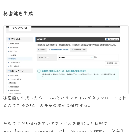
秘密鍵を生成
秘密鍵を生成したら~~.keyというファイルがダウンロードされ
るので自分のPC上の任意の場所に保存する。
余談ですがFinderを開いてファイルを選択した状態で
Mac【option + command + C】、Windowsを押すと、保存先