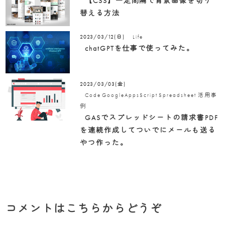
【CSS】一定間隔で背景画像を切り
替える方法
Life
2023/03/12(日)
chatGPTを仕事で使ってみた。
2023/03/03(金)
Code
GoogleAppsScript
Spreadsheet
活用事
例
GASでスプレッドシートの請求書PDF
を連続作成してついでにメールも送る
やつ作った。
コメントはこちらからどうぞ