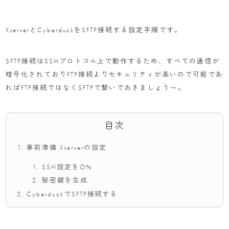
XserverとCyberduckをSFTP接続する設定手順です。
SFTP接続はSSHプロトコル上で動作するため、すべての通信が
暗号化されておりFTP接続よりセキュリティが高いので可能であ
ればFTP接続ではなくSFTPで繋いでおきましょう〜。
目次
事前準備 Xserverの設定
SSH設定をON
秘密鍵を生成
CyberduckでSFTP接続する