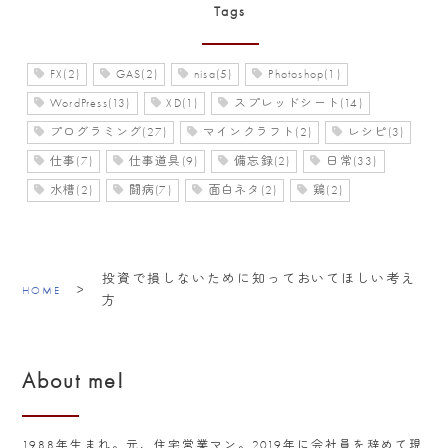
Tags
FX(2)
GAS(2)
nisa(5)
Photoshop(1)
WordPress(13)
XD(1)
スプレッドシート(14)
プログラミング(27)
マインクラフト(2)
レシピ(3)
仕事(7)
仕事道具(9)
備忘録(2)
日常(33)
水槽(2)
闘病(7)
面白ネタ(2)
鶏(2)
投資で損しないために知っておいてほしい考え
>
HOME
方
About me!
1988年生まれ。元、住宅営業マン。2019年に会社員を辞めて現