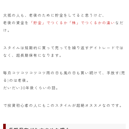
大抵の人も、老後のために貯金をしてると思うけど、
老後の資金を
「貯金」でつくるか「株」でつくるかの違い
なだ
け。
スタイルは短期的に買って売ってを繰り返すデイトレードでは
なく、超長期保有になります。
毎月コツコツコツコツ雨の日も風の日も買い続けて、手放す(売
る)のは老後。
だいだい30年後くらいの話。
で投資初心者の人にもこのスタイルが超絶オヌヌメなのです。