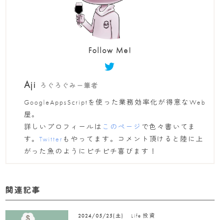
Follow Me!
Aji
ろぐろぐみー筆者
GoogleAppsScriptを使った業務効率化が得意なWeb
屋。
詳しいプロフィールは
このページ
で色々書いてま
す。
Twitter
もやってます。コメント頂けると陸に上
がった魚のようにピチピチ喜びます！
関連記事
Life
投資
2024/05/25(土)