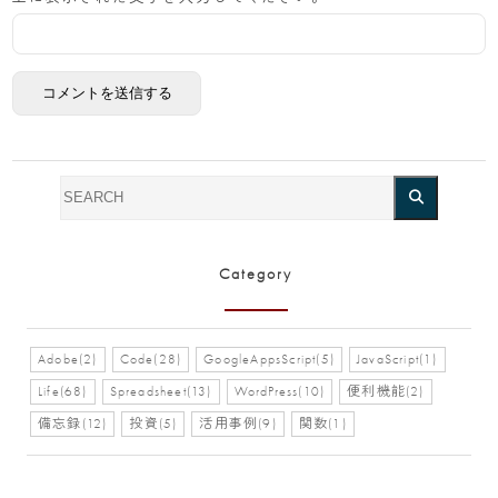
Category
Adobe(2)
Code(28)
GoogleAppsScript(5)
JavaScript(1)
Life(68)
Spreadsheet(13)
WordPress(10)
便利機能(2)
備忘録(12)
投資(5)
活用事例(9)
関数(1)