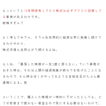
もっというと
15年間保有してたら株式は必ずプラスに回復して
る
事実があるわけです。
朗報すぎん？
よく考えてみりゃ、そりゃあ世界的に経済は常に発展し続けて
るわけやから、
株式市場も当然上がり続けるよね。
もしね、「暴落した株価が一生2度と戻らない」ていう事態が
おきた時は、それは人類の経済発展が終わりを告げたことにな
るわけで…そん時はぼくがやってるような自給自足がたぶん最
適解になる。笑
ということで、購入した株価が一時的に下がったとしても、ど
うせ老後まで使わない資金なので気にする必要はないわけで、