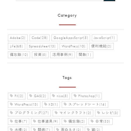
Category
Adobe(2)
Code(28)
GoogleAppsScript(5)
JavaScript(1)
Life(68)
Spreadsheet(13)
WordPress(10)
便利機能(2)
備忘録(12)
投資(5)
活用事例(9)
関数(1)
Tags
FX(2)
GAS(2)
nisa(5)
Photoshop(1)
WordPress(13)
XD(1)
スプレッドシート(14)
プログラミング(27)
マインクラフト(2)
レシピ(3)
仕事(7)
仕事道具(9)
備忘録(2)
日常(33)
水槽(2)
闘病(7)
面白ネタ(2)
鶏(2)