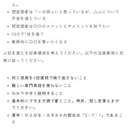
人」
想定読者は「〜が欲しいと思っているが、△△について
不安を感じている
想定読者は〇〇のメリットとデメリットを知りたい
SEOで1位を狙う
最終的に〇〇を買いたくなる
上記を満たす記事構成を考えてください。以下の注意事項に忠
実に従ってください。
同じ語尾を3回連続で繰り返さないこと
難しい専門用語を使わないこと
わかりやすく説明すること
基本的にですます調で書くこと。時折、話し言葉もまぜ
てください。
漢字：ひらがな：カタカナの割合は「2：7：1」であるこ
と