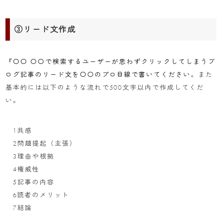
③リード文作成
『〇〇 〇〇で検索するユーザーが思わずクリックしてしまうブ
ログ記事のリード文を〇〇のプロ目線で書いてください
。また
基本的には以下のような流れで500文字以内で作成してくだ
い。
1共感
2問題提起（主張）
3理由や根拠
4権威性
5記事の内容
6読者のメリット
7結論