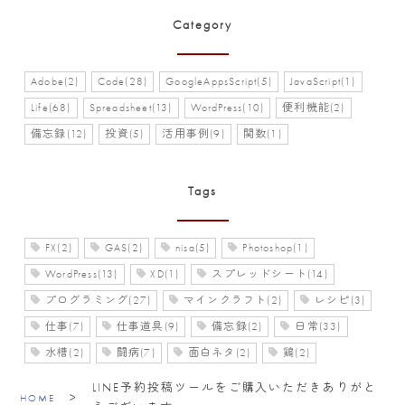
Category
Adobe(2)
Code(28)
GoogleAppsScript(5)
JavaScript(1)
Life(68)
Spreadsheet(13)
WordPress(10)
便利機能(2)
備忘録(12)
投資(5)
活用事例(9)
関数(1)
Tags
FX(2)
GAS(2)
nisa(5)
Photoshop(1)
WordPress(13)
XD(1)
スプレッドシート(14)
プログラミング(27)
マインクラフト(2)
レシピ(3)
仕事(7)
仕事道具(9)
備忘録(2)
日常(33)
水槽(2)
闘病(7)
面白ネタ(2)
鶏(2)
LINE予約投稿ツールをご購入いただきありがと
>
HOME