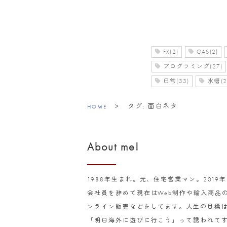
FX(2)
GAS(2)
プログラミング(27)
日常(33)
水槽(2
>
タグ:
面白ネタ
HOME
About me!
1988年生まれ。元、住宅営業マン。2019
会社員を辞めて現在はWeb制作や輸入商品
ンライン販売などをしてます。人生の目標
「明日海外に遊びに行こう」って誘われて