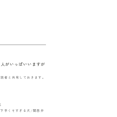
)って人がいっぱいいますが
で読者と共有しておきます。
た
が下手くそすぎる犬/関西弁