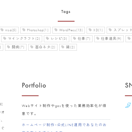
Tags
nisa(5)
Photoshop(1)
WordPress(13)
XD(1)
スプレッド
マインクラフト(2)
レシピ(3)
仕事(7)
仕事道具(9)
)
闘病(7)
面白ネタ(2)
鶏(2)
Portfolio
S
年に
Webサイト制作やgasを使った業務効率化が得
のオ
意です。
は、
ホームページ制作×公式LINE運用であなたのお
すぐ