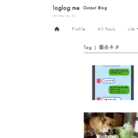
loglog me
Output Blog
Written by Aji
Profile
All Posts
Life
Tag | 面白ネタ