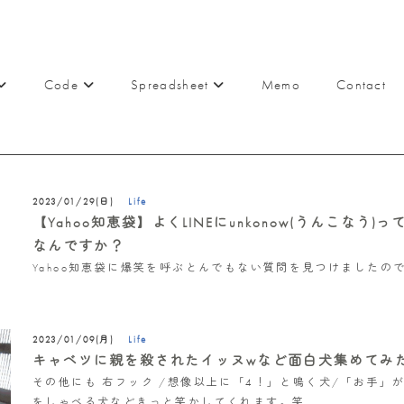
Code
Spreadsheet
Memo
Contact
Life
2023/01/29(日)
【Yahoo知恵袋】よくLINEにunkonow(うんこなう
なんですか？
Yahoo知恵袋に爆笑を呼ぶとんでもない質問を見つけましたの
Life
2023/01/09(月)
キャベツに親を殺されたイッヌwなど面白犬集めてみ
その他にも 右フック /想像以上に「4！」と鳴く犬/「お手」
をしゃべる犬などきっと笑かしてくれます。笑