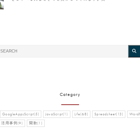
Category
GoogleAppsScript(5)
JavaScript(1)
Life(68)
Spreadsheet(13)
WordP
活用事例(9)
関数(1)